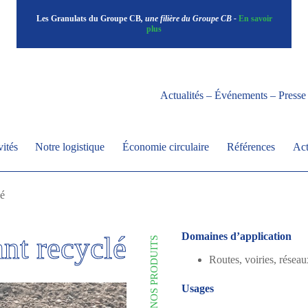
Les Granulats du Groupe CB
, une filière du Groupe CB -
En savoir
plus
Actualités – Événements – Presse
vités
Notre logistique
Économie circulaire
Références
Act
lé
Domaines d’application
nt recyclé
NOS PRODUITS
Routes, voiries, réseau
Usages