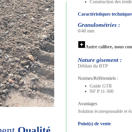
Construction des rembl
Caractéristiques technique
Granulométries
:
0/40 mm
Autre calibre, nous con
Nature gisement :
Déblais du BTP
Normes/Référentiels :
Guide GTR
NF P 11-300
Avantages
Solution écoresponsable et 
Point(s) de vente
ment
Qualité