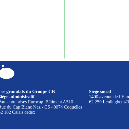
Les granulats du Groupe CB
Siège social
Siège administratif
1400 avenue de l’Eur
Parc entreprises Eurocap ,Bâtiment A510
62 250 Leulinghem-B
Rue du Cap Blanc Nez - CS 40074 Coquelles
62 102 Calais cedex