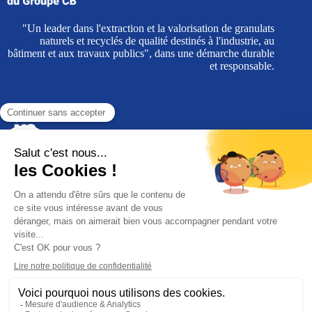
"Un leader dans l'extraction et la valorisation de granulats
naturels et recyclés de qualité destinés à l'industrie, au
bâtiment et aux travaux publics", dans une démarche durable
et responsable.
Les granulats du Groupe CB
Siège administratif
Parc entreprises Eurocap ,Bâtiment A510
Rue du Cap Blanc Nez - CS 40074 Coquelles
62 102 Calais cedex
Siège social
1400 avenue de l’Europe
62 250 Leulinghem-Bernes