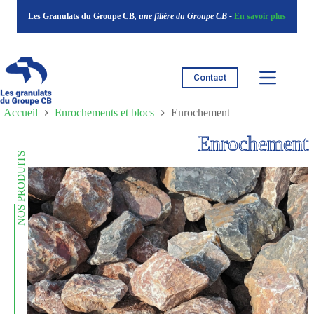
Passer
Les Granulats du Groupe CB
, une filière du Groupe CB -
En savoir plus
au
contenu
Contact
Accueil
Enrochements et blocs
Enrochement
Enrochement
NOS PRODUITS