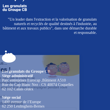
"Un leader dans l'extraction et la valorisation de granulats
naturels et recyclés de qualité destinés à l'industrie, au
bâtiment et aux travaux publics", dans une démarche durable
et responsable.
Les granulats du Groupe CB
Siège administratif
Parc entreprises Eurocap ,Bâtiment A510
Rue du Cap Blanc Nez - CS 40074 Coquelles
62 102 Calais cedex
Siège social
1400 avenue de l’Europe
62 250 Leulinghem-Bernes