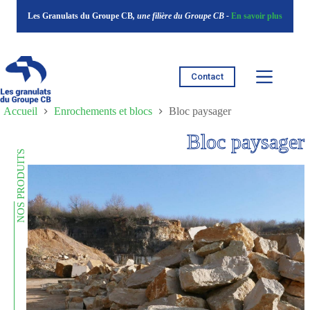
Passer
Les Granulats du Groupe CB
, une filière du Groupe CB -
En savoir plus
au
contenu
Contact
Accueil
Enrochements et blocs
Bloc paysager
Bloc paysager
NOS PRODUITS